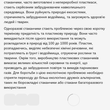
стаканчики, часто виготовлені з непереробної пластмаси,
стають серйозним забруднювачем навколишнього
середовища. Вони руйнують природні екосистеми,
спричиняють забруднення водоймищ, та загрожують здоров'ю
людей і тварин.
Одноразові стаканчики стають проблемою через свою коротку
термінову придатність та пластикову природу. Вони часто
викидаються після одного використання та можуть
розкладатися в природі від 100 до 1000 років. Пластик,
розпадаючись, виділяє небезпечні хімічні речовини, які
потрапляють в ґрунт і водоймища, отруюючи рослини та
тварини. Окрім того, виробництво пластикових стаканчиків
вимагає великих кількостей сировини та енергії, що
призводить до забруднення повітря та викидів парникових
газів. Для боротьби з цією екологічною проблемою необхідно
сприяти переходу до більш екологічно дружніх альтернатив,
таких як біорозкладні стаканчики або стакани багаторазового
використання