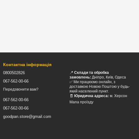
Контактна інформація
0800502826
📍
Склади та обробка
замовлень:
Дніпро, Київ, Одеса
067-562-00-66
✅ Ми працюємо онлайн, з
доставкою Новою Поштою у будь-
Передзвонити вам?
який населений пункт.
🧾
Юридична адреса:
м. Херсон
067-562-00-66
Мапа проїзду
067-562-00-66
goodpan.store@gmail.com