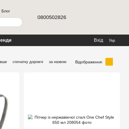
Блог
0800502826
енди
Вхід
Укр
Відображення:
евше
спочатку дорожчі
за назвою