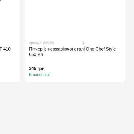
2
Артикул: 208054
T 410
Пітчер із нержавіючої сталі One Chef Style
650 мл
345 грн
В наявності