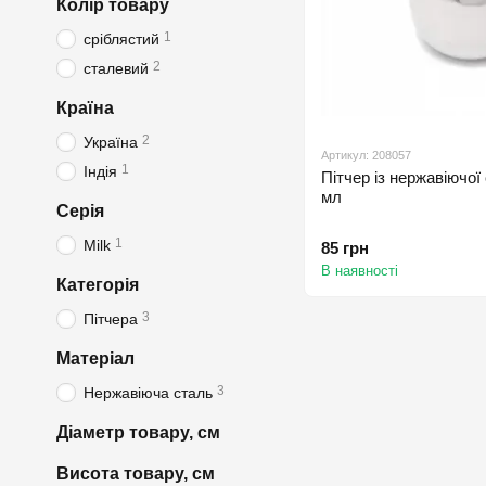
Колір товару
1
сріблястий
2
сталевий
Країна
2
Україна
Артикул: 208057
1
Індія
Пітчер із нержавіючої 
мл
Серія
1
Milk
85 грн
В наявності
Категорія
3
Пітчера
Матеріал
3
Нержавіюча сталь
Діаметр товару, см
Висота товару, см