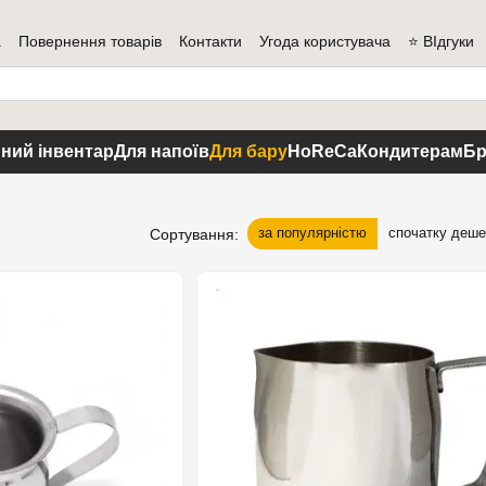
а
Повернення товарів
Контакти
Угода користувача
⭐ ВІдгуки
ний інвентар
Для напоїв
Для бару
HoReCa
Кондитерам
Бр
за популярністю
спочатку деш
Сортування: