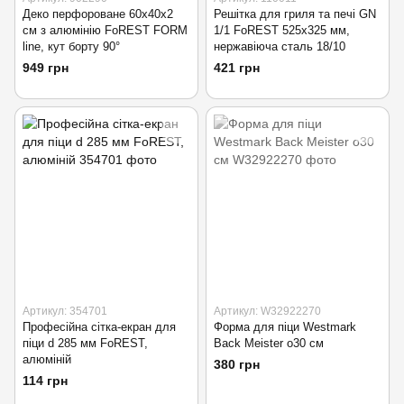
Деко перфороване 60х40х2
Решітка для гриля та печі GN
см з алюмінію FoREST FORM
1/1 FoREST 525х325 мм,
line, кут борту 90°
нержавіюча сталь 18/10
949 грн
421 грн
Артикул: 354701
Артикул: W32922270
Професійна сітка-екран для
Форма для піци Westmark
піци d 285 мм FoREST,
Back Meister o30 см
алюміній
380 грн
114 грн