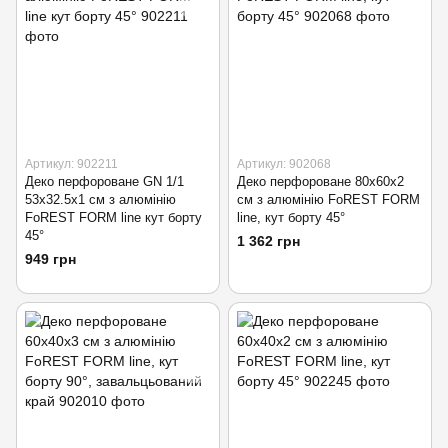
Артикул: 902211
Артикул: 902068
Деко перфороване GN 1/1
Деко перфороване 80х60х2
53х32.5х1 см з алюмінію
см з алюмінію FoREST FORM
FoREST FORM line кут борту
line, кут борту 45°
45°
1 362 грн
949 грн