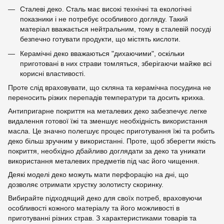
Сталеві деко. Сталь має високі технічні та екологічні
показники і не потребує особливого догляду. Такий
матеріал вважається нейтральним, тому в сталевій посуді
безпечно готувати продукти, що містять кислоти.
Керамічні деко вважаються "дихаючими", оскільки
приготовані в них страви томляться, зберігаючи майже всі
корисні властивості.
Проте слід враховувати, що скляна та керамічна посудина не
переносить різких перепадів температури та досить крихка.
Антипригарне покриття на металевих деко забезпечує легке
видалення готової їжі та зменшує необхідність використання
масла. Це значно полегшує процес приготування їжі та робить
деко більш зручним у використанні. Проте, щоб зберегти якість
покриття, необхідно дбайливо доглядати за деко та уникати
використання металевих предметів під час його чищення.
Деякі моделі деко можуть мати перфорацію на дні, що
дозволяє отримати хрустку золотисту скоринку.
Вибирайте підходящий деко для своїх потреб, враховуючи
особливості кожного матеріалу та його можливості в
приготуванні різних страв. З характеристиками товарів та