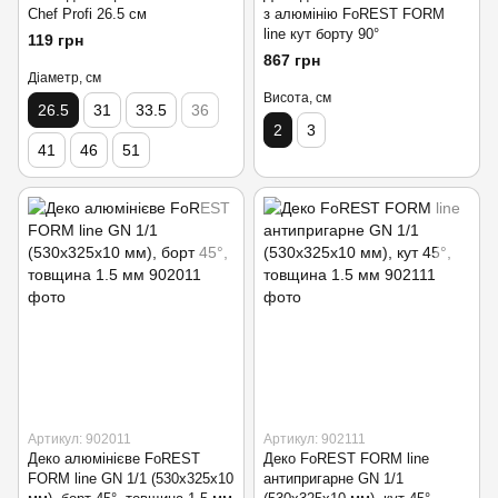
Chef Profi 26.5 см
з алюмінію FoREST FORM
line кут борту 90°
119 грн
867 грн
Діаметр, см
Висота, см
26.5
31
33.5
36
2
3
41
46
51
Артикул: 902011
Артикул: 902111
Деко алюмінієве FoREST
Деко FoREST FORM line
FORM line GN 1/1 (530х325х10
антипригарне GN 1/1