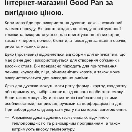
інтернет-магазині Good Pan за
вигідною ціною.
Коли мова йде про використання духовки, деко - незамінний
елемент посуду. Він часто входить до складу нової кухонної
техніки та використовується для приготування різних страв,
таких як пироги, печиво, бісквіти, а також для запікання овочів,
риби та м'ясних страв.
Деко (противень) відрізняється від форми для випічки тим, що
має рівне дно і використовується для створення об'ємних і
високих страв. Він прекрасно підходить для приготування
печива, круасанів, піци, різноманітних коржів, а також може
використовуватися для викладання випічки.
Деко для духовки можуть мати різну форму - круглу, квадратну
або прямокутну, вибір залежить від вашого особистого смаку.
Вони також можуть бути різних типів і забезпечені різними
особливостями, наприклад, ручками та перфорацією на дні.
При виборі деко слід звертати увагу на матеріал виготовлення:
Алюмінієві деко відрізняються легкістю, відмінною
теплопровідністю та рівномірним прогріванням, а також
витримують високу температуру.