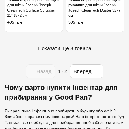
для щітки Joseph Joseph
рукавиця для щітки Joseph
CleanTech Surface Scrubber
Joseph CleanTech Duster 32×7
11×18×2 см
см
495 грн
595 грн
Показати ще 3 товара
Назад
Вперед
1
з 2
Чому варто купити інвентар для
прибирання у Good Pan?
Як правильно і ефективно прибирати в будинку або офісі?
Звичайно, з правильним інвентарем! Наш інтернет-каталог Гуд
Пан має все необхідне для прибирання, щоб забезпечити вам
комфортне та швидке очищення будь-якої території. Ви