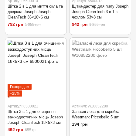
Артикул: 6500014
Артикул: 6500013
Щітка 2 в 1 для миття скла та
Щітка-дастер для пилу Joseph
дзеркал Joseph Joseph
Joseph CleanTech 3 в 1 з
CleanTech 36×10×6 см
чохлом 53×8 см
792 грн
942 грн
1 055 грн
1 255 грн
Розпродаж
−25%
Артикул: 6500021
Артикул: W10852280
Щітка 3 в 1 для очищення
Запасні леза для скребка
важкодоступних місць Joseph
Westmark Piccobello 5 шт
Joseph CleanTech 18×5×3 см
194 грн
492 грн
655 грн