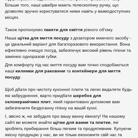
Більше того, наші швабри мають телескопічну ручку, що
дозволяє зручно користуватися ними навіть у важкодоступних
місцях.
Також пропонуємо
пакети для сміття
різного об'єму.
Наша
щітка для миття посуду
з дозатором миючого засобу -
це ідеальний варіант для багаторазового використання. Вона
ефективно очищує посуд, забезпечує високий рівень гігієни та
замінює одноразові губки.
Для комфорту під час миття посуду вам точно сподобаються
наші
килимки для раковини
та
контейнери для миття
посуду
.
Щоб дбати про чистоту кухонної плити та легко видаляти будь-
які забруднення, варто придбати
шкребок для
склокерамічних плит
, який гарантовано допоможе вам
забезпечити бездоганну гігієну на вашій кухні.
І, звісно ж, не забудьте про вашу ванну кімнату! На нашому
сайті ви можете знайти
щітки для ванни та плитки
, які
зроблять прибирання більш легким та продуктивним. Купуючи
якісну продукцію у нас, ви не тільки економите свій час та