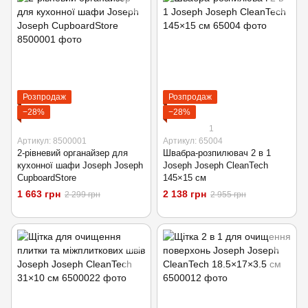
Розпродаж
Розпродаж
−28%
−28%
1
Артикул: 8500001
Артикул: 65004
2-рівневий органайзер для
Швабра-розпилювач 2 в 1
кухонної шафи Joseph Joseph
Joseph Joseph CleanTech
CupboardStore
145×15 см
1 663 грн
2 138 грн
2 299 грн
2 955 грн