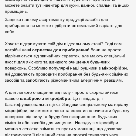
можете знайти тут інвентар для кухні, ванної, спальні та інших
приміщень.
Завдяки нашому асортименту продукції засобів для
прибирання ви можете підібрати оптимальний варіант для
себе.
Хочете підтримувати свій дім в ідеальному стані? Тоді вам
потрібні наші
серветки для прибирання
! Вони не просто
відрізняються від звичайних серветок, але мають спеціальні
якості для якісного та швидкого очищення будь-яких
поверхонь. Особливо популярні наші рушники
з мікрофібри
,
які дозволяють проводити прибирання без будь-яких хімічних
засобів та запобігають різноманітним алергічним реакціям.
А для легкого очищення від пилу - просто скористайтеся
нашою
шваброю з мікрофібри
. Це і піпідастр, і
багатофункціональна щітка. Завдяки спеціальному матеріалу
мікрофібри, ви зможете легко та ефективно очистити будь-яку
поверхню від пилу та бруду без використання будь-яких
хімікатів або засобів для чищення. Насадку з мікрофібри
можна з легкістю знімати та прати у машинці, що дозволяє
підтримувати її відмінний стан на протязі тривалого часу.