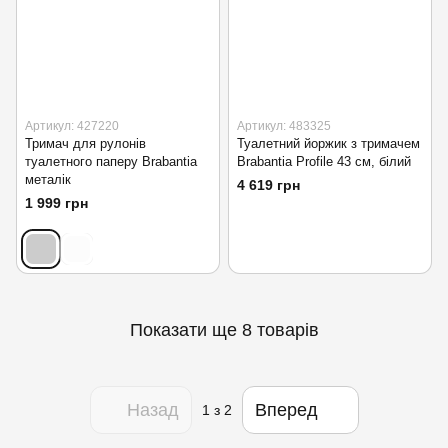
Артикул: 427220
Артикул: 483325
Тримач для рулонів
Туалетний йоржик з тримачем
туалетного паперу Brabantia
Brabantia Profile 43 см, білий
металік
4 619 грн
1 999 грн
Показати ще 8 товарів
Назад
Вперед
1
з 2