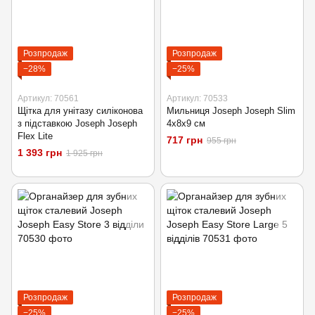
Розпродаж
Розпродаж
−28%
−25%
Артикул: 70561
Артикул: 70533
Щітка для унітазу силіконова
Мильниця Joseph Joseph Slim
з підставкою Joseph Joseph
4х8х9 см
Flex Lite
717 грн
955 грн
1 393 грн
1 925 грн
Розпродаж
Розпродаж
−25%
−25%