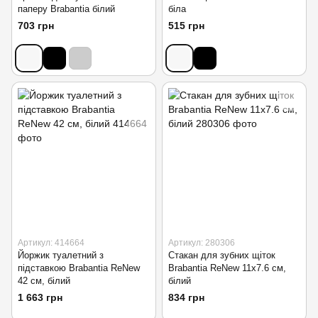
паперу Brabantia білий
біла
703 грн
515 грн
Артикул: 414664
Артикул: 280306
Йоржик туалетний з
Стакан для зубних щіток
підставкою Brabantia ReNew
Brabantia ReNew 11х7.6 см,
42 см, білий
білий
1 663 грн
834 грн