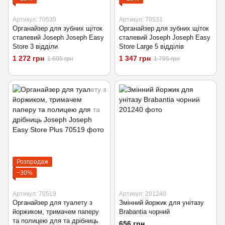
Артикул: 70530
Артикул: 70531
Органайзер для зубних щіток
Органайзер для зубних щіток
сталевий Joseph Joseph Easy
сталевий Joseph Joseph Easy
Store 3 відділи
Store Large 5 відділів
1 272 грн
1 347 грн
1 695 грн
1 795 грн
Розпродаж
−30%
Артикул: 70519
Артикул: 201240
Органайзер для туалету з
Змінний йоржик для унітазу
йоржиком, тримачем паперу
Brabantia чорний
та полицею для та дрібниць
656 грн