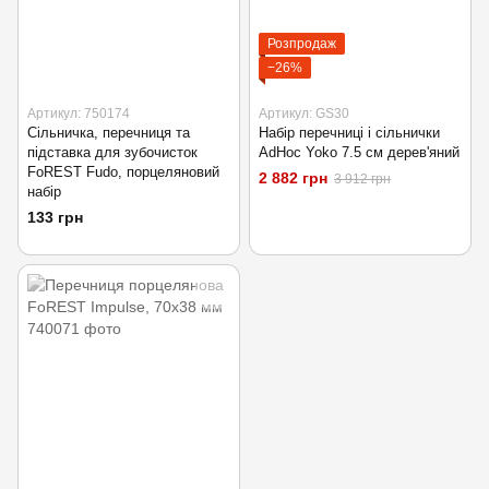
Розпродаж
−26%
Артикул: 750174
Артикул: GS30
Сільничка, перечниця та
Набір перечниці і сільнички
підставка для зубочисток
AdHoc Yoko 7.5 см дерев'яний
FoREST Fudo, порцеляновий
2 882 грн
3 912 грн
набір
133 грн