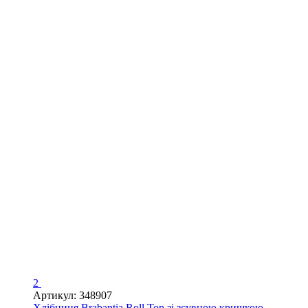
2
Артикул: 348907
Хлібниця Brabantia Roll Top зі зсувною кришкою