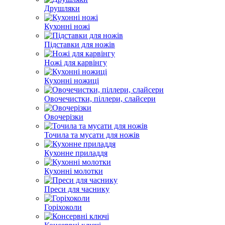
Друшляки
Кухонні ножі
Підставки для ножів
Ножі для карвінгу
Кухонні ножиці
Овочечистки, піллери, слайсери
Овочерізки
Точила та мусати для ножів
Кухонне приладдя
Кухонні молотки
Преси для часнику
Горіхоколи