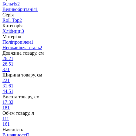
Бельгія
2
Великобританія
1
Серія
Roll Top
2
Категорія
Хлібниці
3
Матеріал
Поліпропілен
1
Нержавіюча сталь
2
Довжина товару, см
26.2
1
26.5
1
37
1
Ширина товару, см
22
1
31.6
1
44.5
1
Висота товару, см
17.3
2
18
1
Об'єм товару, л
11
1
16
1
Наявність
В наявності
2