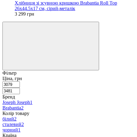
Хлібниця зі зсувною кришкою Brabantia Roll Top
26x44.5x17 см, сірий-металік
3 299 грн
Фільтр
Ціна, грн
Бренд
Joseph Joseph
1
Brabantia
2
Колір товару
білий
2
сталевий
2
чорний
1
Країна