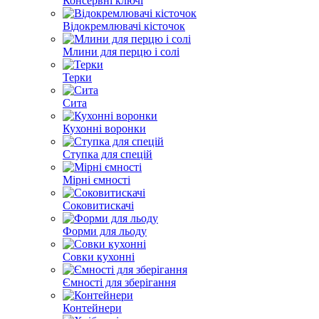
Консервні ключі
Відокремлювачі кісточок
Млини для перцю і солі
Терки
Сита
Кухонні воронки
Ступка для спецій
Мірні ємності
Соковитискачі
Форми для льоду
Совки кухонні
Ємності для зберігання
Контейнери