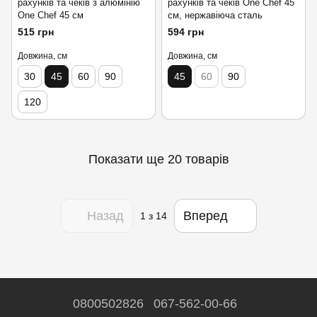
рахунків та чеків з алюмінію
рахунків та чеків One Chef 45
One Chef 45 см
см, нержавіюча сталь
515 грн
594 грн
Довжина, см
Довжина, см
30
45
60
90
45
60
90
120
Показати ще 20 товарів
Назад
Вперед
1
з 14
0800502826
067-562-00-66