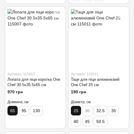
Артикул: 115007
Артикул: 115011
Лопата для піци коротка One
Таця для піци алюмінієвий
Chef 30.5х35.5х65 см
One Chef 25 см
970 грн
190 грн
Довжина, см
Діаметр, см
65
95
130
25
30
32.5
35
40
45
50.5