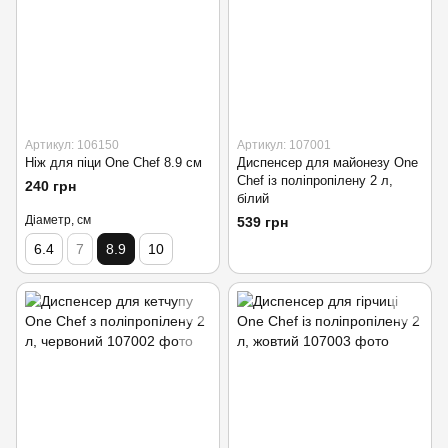
Артикул: 106150
Артикул: 107001
Ніж для піци One Chef 8.9 см
Диспенсер для майонезу One
Chef із поліпропілену 2 л,
240 грн
білий
Діаметр, см
539 грн
6.4
7
8.9
10