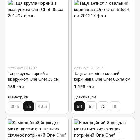
Артикул: 201207
Артикул: 201217
Таця кругла чорний з
Таця антисліп овальний
візерунком One Chef 35 см
коричнева One Chef 63х49 см
139 грн
1 196 грн
Діаметр, см
Довжина, см
30.5
35
40.5
63
68
73
80