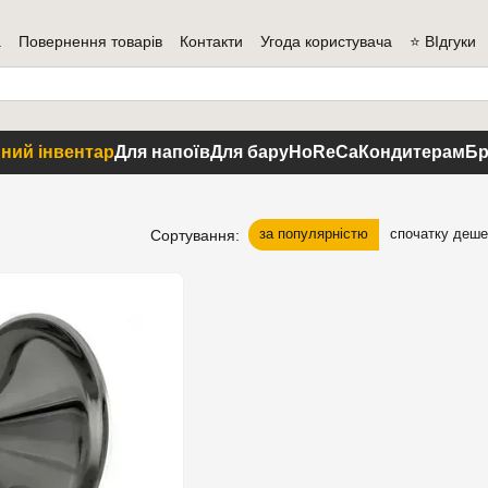
а
Повернення товарів
Контакти
Угода користувача
⭐ ВІдгуки
ний інвентар
Для напоїв
Для бару
HoReCa
Кондитерам
Бр
за популярністю
спочатку деш
Сортування: