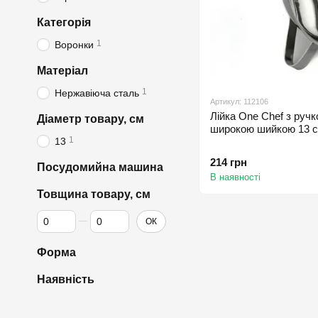
Категорія
1
Воронки
Матеріал
1
Нержавіюча сталь
Артикул: 112106
Лійка One Chef з ручко
Діаметр товару, см
широкою шийкою 13 
1
13
214 грн
Посудомийна машина
В наявності
Товщина товару, см
Від Товщина товару, см
До Товщина товару, см
ОК
Форма
Наявність