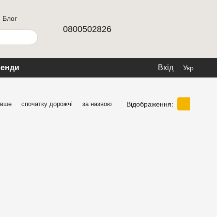
Блог
0800502826
енди
Вхід
Укр
Відображення:
евше
спочатку дорожчі
за назвою