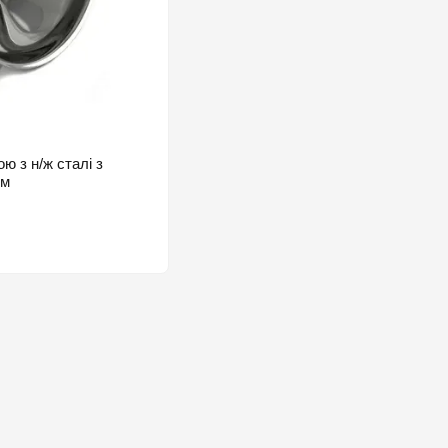
ю з н/ж сталі з
см