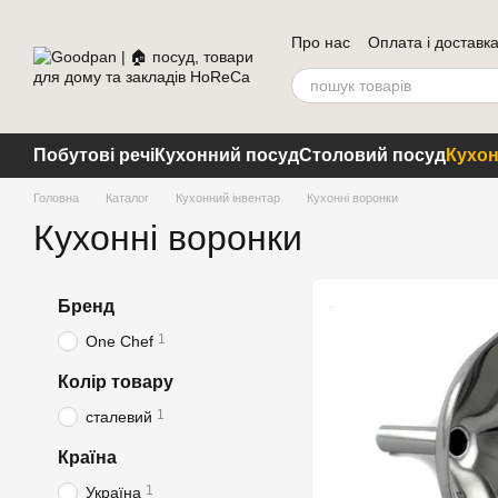
Перейти до основного контенту
Про нас
Оплата і доставк
Побутові речі
Кухонний посуд
Столовий посуд
Кухон
Головна
Каталог
Кухонний інвентар
Кухонні воронки
Кухонні воронки
Бренд
1
One Chef
Колір товару
1
сталевий
Країна
1
Україна