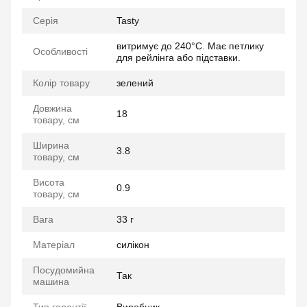
Серія
Tasty
витримує до 240°C. Має петлику
Особливості
для рейлінга або підставки.
Колір товару
зелений
Довжина
18
товару, см
Ширина
3.8
товару, см
Висота
0.9
товару, см
Вага
33 г
Матеріал
силікон
Посудомийна
Так
машина