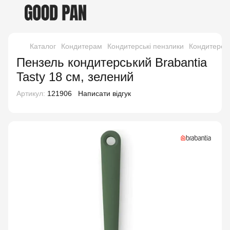
Каталог
Кондитерам
Кондитерські пензлики
Кондитерськ
Пензель кондитерський Brabantia
Tasty 18 см, зелений
Артикул:
121906
Написати відгук