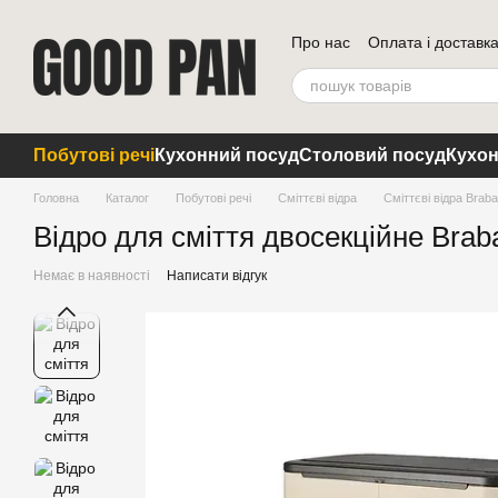
Перейти до основного контенту
Про нас
Оплата і доставк
Побутові речі
Кухонний посуд
Столовий посуд
Кухон
Головна
Каталог
Побутові речі
Сміттєві відра
Сміттєві відра Braba
Відро для сміття двосекційне Braban
Немає в наявності
Написати відгук