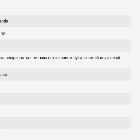
antia
гія
ка відкривається легким натисканням руки. знімний внутрішній
евий
г