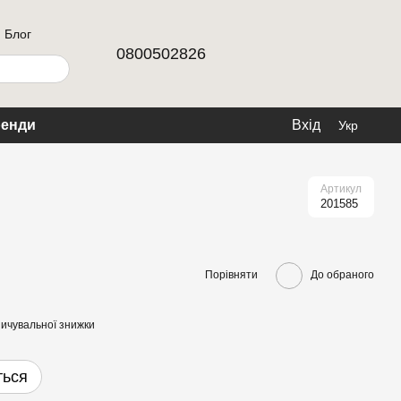
Блог
0800502826
енди
Вхід
Укр
Артикул
201585
Порівняти
До обраного
ичувальної знижки
ться