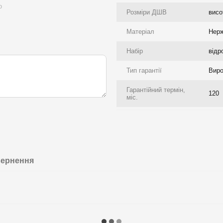
ю
Розміри ДШВ
висо
Матеріал
Нерж
Набір
відр
Тип гарантії
Виро
Гарантійний термін,
120
міс.
ернення