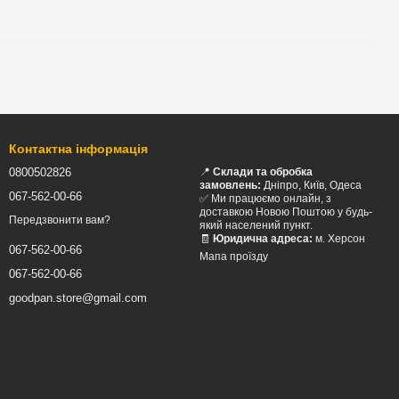
Контактна інформація
0800502826
📍
Склади та обробка
замовлень:
Дніпро, Київ, Одеса
067-562-00-66
✅ Ми працюємо онлайн, з
доставкою Новою Поштою у будь-
Передзвонити вам?
який населений пункт.
🧾
Юридична адреса:
м. Херсон
067-562-00-66
Мапа проїзду
067-562-00-66
goodpan.store@gmail.com