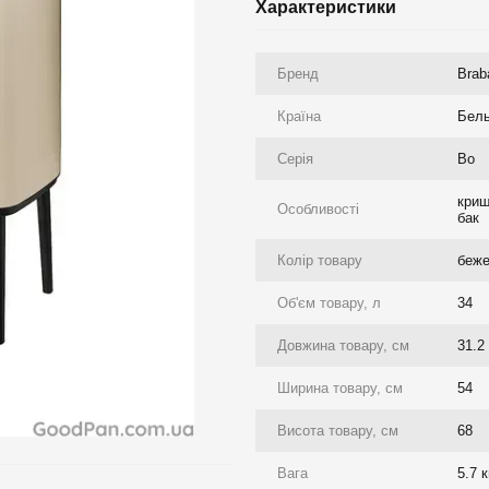
Характеристики
Бренд
Brab
Країна
Бель
Серія
Bo
криш
Особливості
бак
Колір товару
беж
Об'єм товару, л
34
Довжина товару, см
31.2
Ширина товару, см
54
Висота товару, см
68
Вага
5.7 к