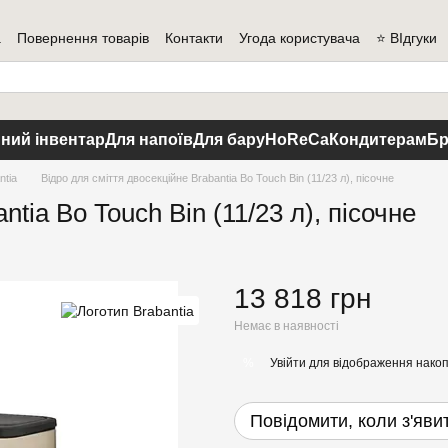
а
Повернення товарів
Контакти
Угода користувача
⭐ ВІдгуки
ний інвентар
Для напоїв
Для бару
HoReCa
Кондитерам
Бр
ntia
Відро для сміття двосекційне Brabantia Bo Touch Bin (11/23 л), пісочне
tia Bo Touch Bin (11/23 л), пісочне
13 818 грн
Немає в наявності
Увійти
для відображення накоп
%
Повідомити, коли з'яви