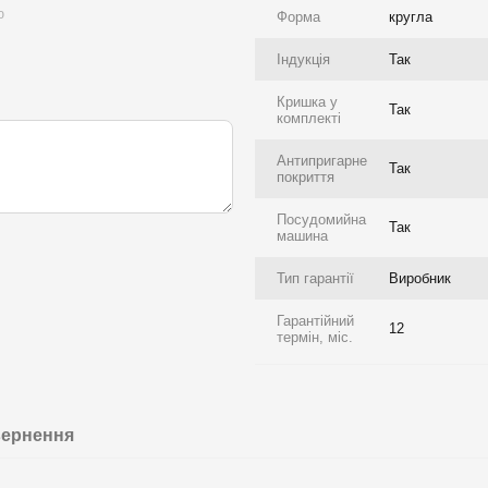
ю
Форма
кругла
Індукція
Так
Кришка у
Так
комплекті
Антипригарне
Так
покриття
Посудомийна
Так
машина
Тип гарантії
Виробник
Гарантійний
12
термін, міс.
ернення