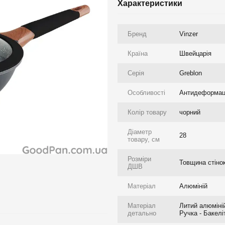
Характеристики
Бренд
Vinzer
Країна
Швейцарія
Серія
Greblon
Особливості
Антидеформаці
Колір товару
чорний
Діаметр
28
товару, см
Розміри
Товщина стінок
ДШВ
Матеріал
Алюміній
Матеріал
Литий алюміній
детально
Ручка - Бакелі