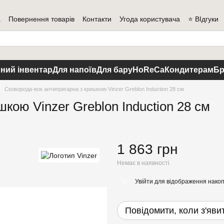
а
Повернення товарів
Контакти
Угода користувача
⭐ ВІдгуки
ний інвентар
Для напоїв
Для бару
HoReCa
Кондитерам
Бр
Сковорода-вок антипригарна з кришкою Vinzer Greblon Induction 28 см
кою Vinzer Greblon Induction 28 см
1 863 грн
Немає в наявності
Увійти
для відображення накоп
%
Повідомити, коли з'яви