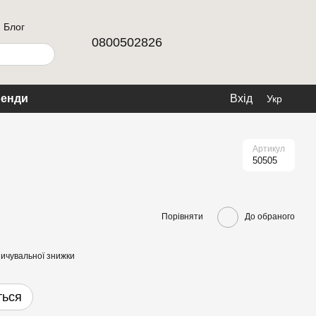
Блог
0800502826
енди
Вхід
Укр
Артикул
50505
Порівняти
До обраного
ичувальної знижки
ться