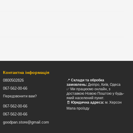
Контактна інформація
0800502826
📍
Склади та обробка
замовлень:
Дніпро, Київ, Одеса
067-562-00-66
✅ Ми працюємо онлайн, з
доставкою Новою Поштою у будь-
Передзвонити вам?
який населений пункт.
🧾
Юридична адреса:
м. Херсон
067-562-00-66
Мапа проїзду
067-562-00-66
goodpan.store@gmail.com