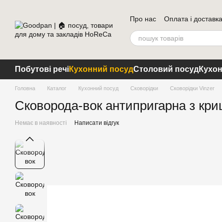
Перейти до основного контенту
Про нас
Оплата і доставк
Побутові речі
Кухонний посуд
Столовий посуд
Кухон
Головна
Каталог
Кухонний посуд
Сковорідки
Сковорідки Vinzer
Сковорода-вок антипригарна з криш
Немає в наявності
Написати відгук