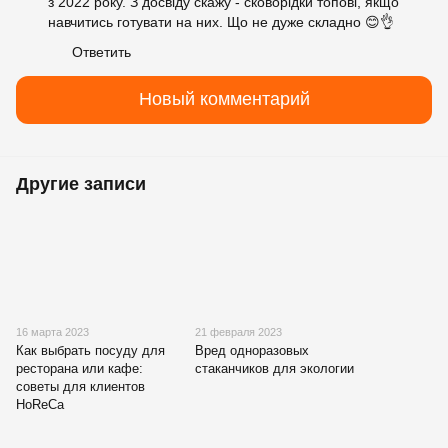
з 2022 року. З досвіду скажу - сковорідки топові, якщо
навчитись готувати на них. Що не дуже складно 😊👌
Ответить
Новый комментарий
Другие записи
16 марта 2023
21 февраля 2023
Как выбрать посуду для
Вред одноразовых
ресторана или кафе:
стаканчиков для экологии
советы для клиентов
HoReCa