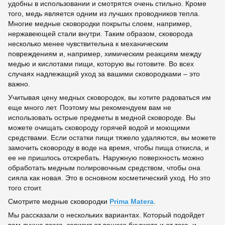
удобны в использовании и смотрятся очень стильно. Кроме
того, медь является одним из лучших проводников тепла.
Многие медные сковородки покрыты слоем, например,
нержавеющей стали внутри. Таким образом, сковорода
несколько менее чувствительна к механическим
повреждениям и, например, химическим реакциям между
медью и кислотами пищи, которую вы готовите. Во всех
случаях надлежащий уход за вашими сковородками – это
важно.
Учитывая цену медных сковородок, вы хотите радоваться им
еще много лет. Поэтому мы рекомендуем вам не
использовать острые предметы в медной сковороде. Вы
можете очищать сковороду горячей водой и моющими
средствами. Если остатки пищи тяжело удаляются, вы можете
замочить сковороду в воде на время, чтобы пища откисла, и
ее не пришлось отскребать. Наружную поверхность можно
обработать медным полировочным средством, чтобы она
сияла как новая. Это в основном косметический уход. Но это
того стоит.
Смотрите медные сковородки
Prima Matera
.
Мы рассказали о нескольких вариантах. Который подойдет
вам лучше всего, зависит от вашего бюджета и от того, и