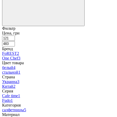
Фильтр
Цена, грн
Бренд
FoREST
2
One Chef
3
Цвет товара
белый
4
стальной
1
Страна
Украина
3
Китай
2
Серия
Cafe time
1
Fudo
1
Категория
салфетницы
5
Материал