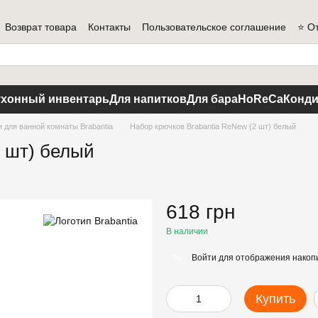
Возврат товара
Контакты
Пользовательское соглашение
⭐ О
ухонный инвентарь
Для напитков
Для бара
HoReCa
Конди
 для ванной комнаты Brabantia
Набор крючков Brabantia ReNew (2 шт) белый
2 шт) белый
618 грн
В наличии
Войти
для отображения накопи
%
Купить