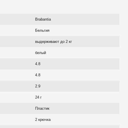
Brabantia
Бельгия
выдерживают до 2 кг
белый
4.8
4.8
2.9
24 г
Пластик
2 крючка