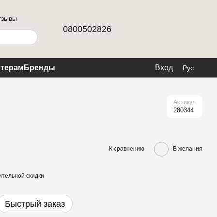
тзывы
0800502826
терам
Бренды
Вход
Рус
Артикул
280344
К сравнению
В желания
тельной скидки
Быстрый заказ