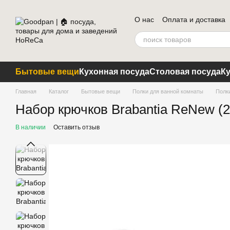
Перейти к основному контенту
О нас
Оплата и доставка
Блог
Бытовые вещи
Кухонная посуда
Столовая посуда
К
Главная
Каталог
Бытовые вещи
Полки для ванной комнаты
Полки
Набор крючков Brabantia ReNew (
В наличии
Оставить отзыв