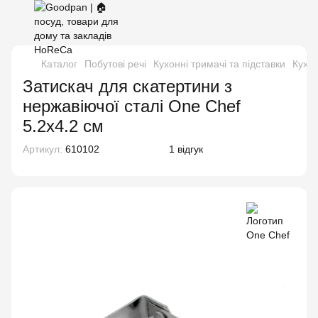
Каталог
Побутові речі
Кухонні тримачі та підставки
Кухон
Затискач для скатертини з
нержавіючої сталі One Chef
5.2х4.2 см
Артикул:
610102
1 відгук