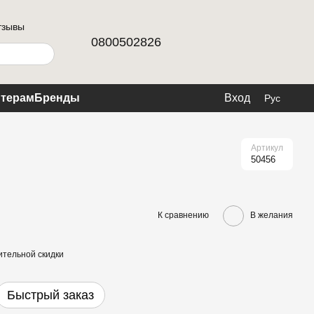
тзывы
0800502826
терам
Бренды
Вход
Рус
Артикул
50456
К сравнению
В желания
тельной скидки
Быстрый заказ