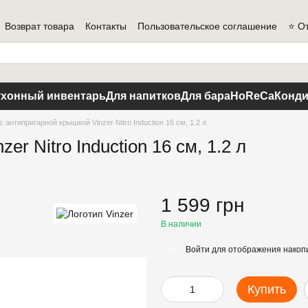
Возврат товара
Контакты
Пользовательское соглашение
⭐ О
ухонный инвентарь
Для напитков
Для бара
HoReCa
Конди
с антипригарной крышкой Vinzer Nitro Induction 16 см, 1.2 л
r Nitro Induction 16 см, 1.2 л
1 599 грн
В наличии
Войти
для отображения накопи
%
Купить