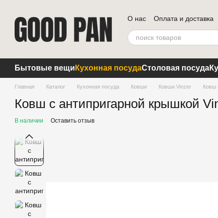
Перейти к основному контенту
О нас
Оплата и доставка
Блог
Бытовые вещи
Кухонная посуда
Столовая посуда
К
Главная
Каталог
Кухонная посуда
Ковши
Ковши Vinzer
Ковш 
Ковш с антипригарной крышкой Vinze
В наличии
Оставить отзыв