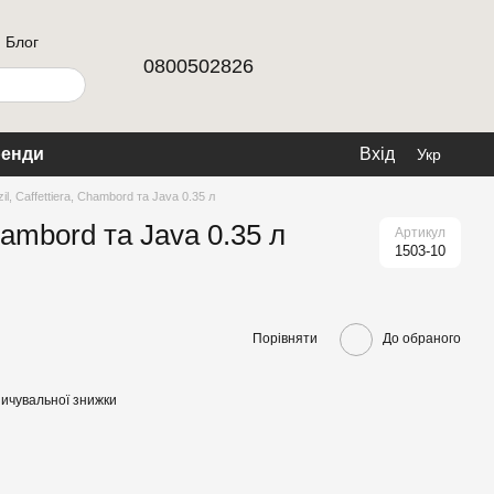
Блог
0800502826
енди
Вхід
Укр
l, Caffettiera, Chambord та Java 0.35 л
hambord та Java 0.35 л
Артикул
1503-10
Порівняти
До обраного
ичувальної знижки