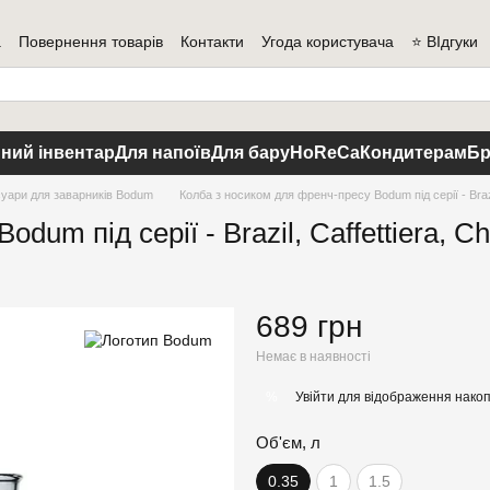
а
Повернення товарів
Контакти
Угода користувача
⭐ ВІдгуки
ний інвентар
Для напоїв
Для бару
HoReCa
Кондитерам
Бр
уари для заварників Bodum
Колба з носиком для френч-пресу Bodum під серії - Brazi
dum під серії - Brazil, Caffettiera, C
689 грн
Немає в наявності
Увійти
для відображення накоп
%
Об'єм, л
0.35
1
1.5