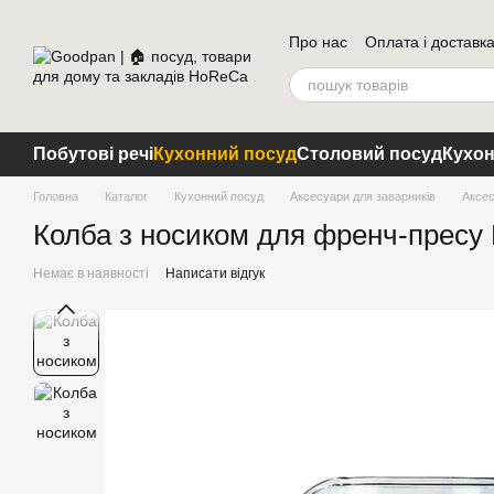
Перейти до основного контенту
Про нас
Оплата і доставк
Побутові речі
Кухонний посуд
Столовий посуд
Кухон
Головна
Каталог
Кухонний посуд
Аксесуари для заварників
Аксес
Колба з носиком для френч-пресу Bo
Немає в наявності
Написати відгук