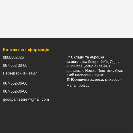
Контактна інформація
0800502826
📍
Склади та обробка
замовлень:
Дніпро, Київ, Одеса
067-562-00-66
✅ Ми працюємо онлайн, з
доставкою Новою Поштою у будь-
Передзвонити вам?
який населений пункт.
🧾
Юридична адреса:
м. Херсон
067-562-00-66
Мапа проїзду
067-562-00-66
goodpan.store@gmail.com