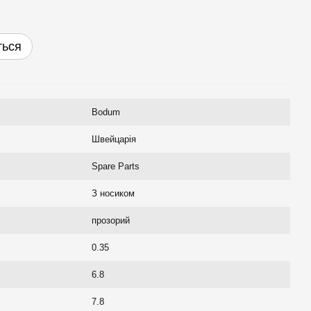
ться
Bodum
Швейцарія
Spare Parts
З носиком
прозорий
0.35
6.8
7.8