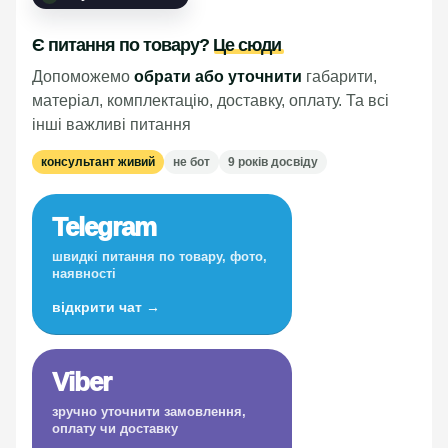
Є питання по товару?
Це сюди
Допоможемо
обрати або уточнити
габарити,
матеріал, комплектацію, доставку, оплату. Та всі
інші важливі питання
консультант живий
не бот
9 років досвіду
Telegram
швидкі питання по товару, фото,
наявності
відкрити чат →
Viber
зручно уточнити замовлення,
оплату чи доставку