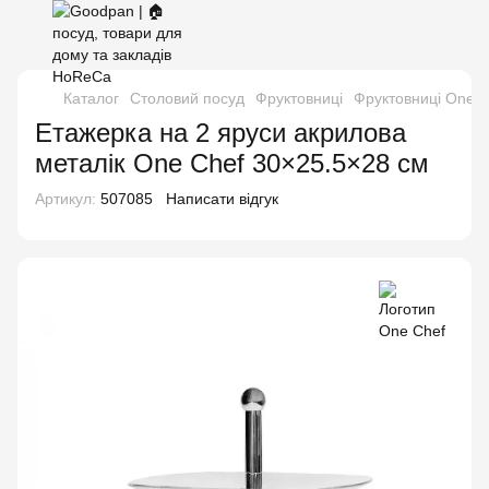
Каталог
Столовий посуд
Фруктовниці
Фруктовниці One C
Етажерка на 2 яруси акрилова
металік One Chef 30×25.5×28 см
Артикул:
507085
Написати відгук